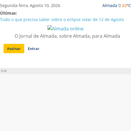
Saltar
o
Segunda-feira, Agosto 10, 2026
Almada
22
C
para
Últimas:
conteúdo
Tudo o que precisa saber sobre o eclipse solar de 12 de Agosto
Caparica | Orchestra GMO traz “Música sem Fronteiras” a Porto
Brandão
O Jornal de Almada, sobre Almada, para Almada
Laranjeiro | Detido por tráfico de droga e posse de arma proibida
A “crise” da água em Almada: ilações e ensinamentos necessários
Assinar
Entrar
para o futuro
Costa da Caparica | Polícia Marítima e ASAE detectam
irregularidades em habitações e restaurantes
PUB