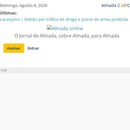
Saltar
o
Domingo, Agosto 9, 2026
Almada
20
C
para
Últimas:
conteúdo
Laranjeiro | Detido por tráfico de droga e posse de arma proibida
A “crise” da água em Almada: ilações e ensinamentos necessários
para o futuro
O Jornal de Almada, sobre Almada, para Almada
Costa da Caparica | Polícia Marítima e ASAE detectam
irregularidades em habitações e restaurantes
Assinar
Entrar
APA diz que falta de água em Almada “foi um problema de má
gestão”
Laranjeiro | Cultura pop asiática invade a Casa Amarela
PUB