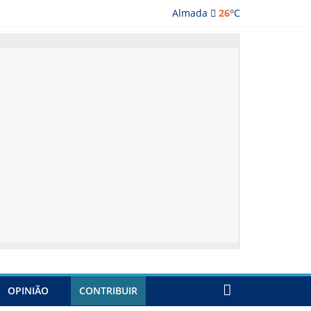
o
Almada
26
C
ações e restaurantes
OPINIÃO
CONTRIBUIR