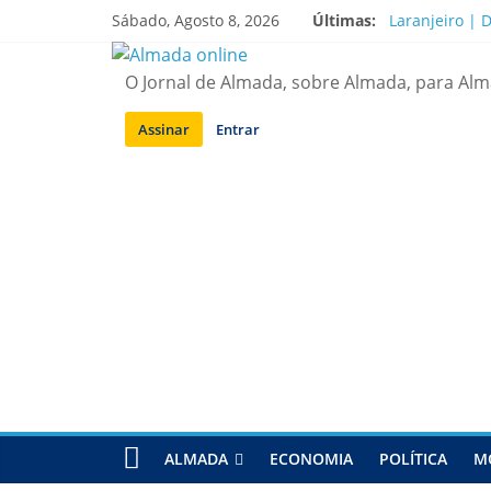
Saltar
Sábado, Agosto 8, 2026
Últimas:
Laranjeiro | 
para
A “crise” da 
conteúdo
Costa da Capa
O Jornal de Almada, sobre Almada, para Al
APA diz que f
Laranjeiro | 
Assinar
Entrar
ALMADA
ECONOMIA
POLÍTICA
M