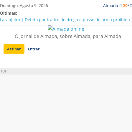
Saltar
o
Domingo, Agosto 9, 2026
Almada
20
C
para
Últimas:
conteúdo
Laranjeiro | Detido por tráfico de droga e posse de arma proibida
A “crise” da água em Almada: ilações e ensinamentos necessários
para o futuro
O Jornal de Almada, sobre Almada, para Almada
Costa da Caparica | Polícia Marítima e ASAE detectam
irregularidades em habitações e restaurantes
Assinar
Entrar
APA diz que falta de água em Almada “foi um problema de má
gestão”
Laranjeiro | Cultura pop asiática invade a Casa Amarela
PUB