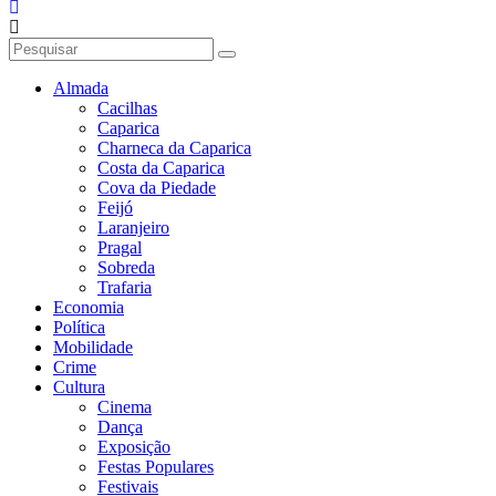
Almada
Cacilhas
Caparica
Charneca da Caparica
Costa da Caparica
Cova da Piedade
Feijó
Laranjeiro
Pragal
Sobreda
Trafaria
Economia
Política
Mobilidade
Crime
Cultura
Cinema
Dança
Exposição
Festas Populares
Festivais