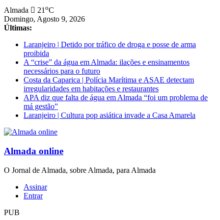
Saltar
o
Almada
21
C
para
Domingo, Agosto 9, 2026
conteúdo
Últimas:
Laranjeiro | Detido por tráfico de droga e posse de arma
proibida
A “crise” da água em Almada: ilações e ensinamentos
necessários para o futuro
Costa da Caparica | Polícia Marítima e ASAE detectam
irregularidades em habitações e restaurantes
APA diz que falta de água em Almada “foi um problema de
má gestão”
Laranjeiro | Cultura pop asiática invade a Casa Amarela
Almada online
O Jornal de Almada, sobre Almada, para Almada
Assinar
Entrar
PUB