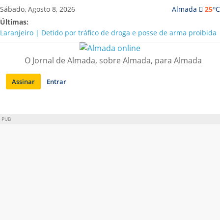
Saltar
o
Sábado, Agosto 8, 2026
Almada
25
C
para
Últimas:
conteúdo
Laranjeiro | Detido por tráfico de droga e posse de arma proibida
A “crise” da água em Almada: ilações e ensinamentos necessários
para o futuro
O Jornal de Almada, sobre Almada, para Almada
Costa da Caparica | Polícia Marítima e ASAE detectam
irregularidades em habitações e restaurantes
Assinar
Entrar
APA diz que falta de água em Almada “foi um problema de má
gestão”
Laranjeiro | Cultura pop asiática invade a Casa Amarela
PUB