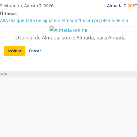
Saltar
o
Sexta-feira, Agosto 7, 2026
Almada
20
C
para
Últimas:
conteúdo
APA diz que falta de água em Almada “foi um problema de má
gestão”
Laranjeiro | Cultura pop asiática invade a Casa Amarela
O Jornal de Almada, sobre Almada, para Almada
Ponte 25 de Abril celebra 60 anos com programa cultural entre
Lisboa e Almada
Assinar
Entrar
Situação de alerta em Almada renovada até final de Agosto
Sobreda | Solar dos Zagallos acolhe festival “Interconnect”
PUB