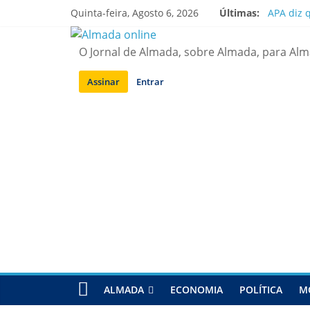
Saltar
Quinta-feira, Agosto 6, 2026
Últimas:
APA diz 
para
Laranjei
conteúdo
Ponte 25
O Jornal de Almada, sobre Almada, para Al
Situação
Sobreda |
Assinar
Entrar
ALMADA
ECONOMIA
POLÍTICA
M