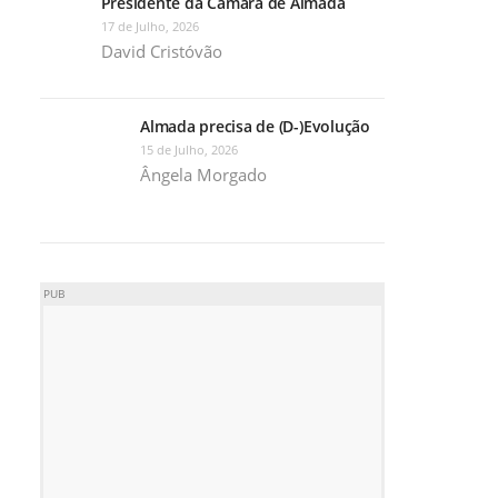
Presidente da Câmara de Almada
17 de Julho, 2026
David Cristóvão
Almada precisa de (D-)Evolução
15 de Julho, 2026
Ângela Morgado
PUB