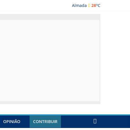
o
Almada
28
C
lmada
OPINIÃO
CONTRIBUIR