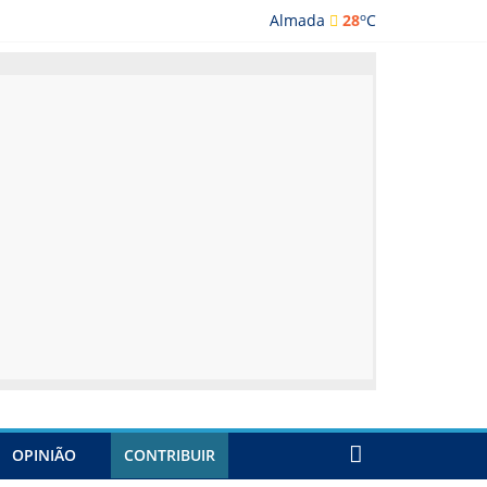
o
Almada
28
C
lmada
OPINIÃO
CONTRIBUIR