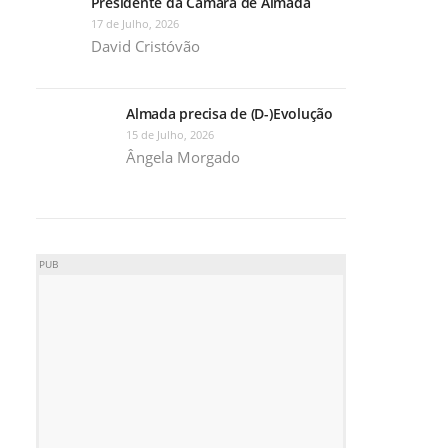
Presidente da Câmara de Almada
17 de Julho, 2026
David Cristóvão
Almada precisa de (D-)Evolução
15 de Julho, 2026
Ângela Morgado
PUB