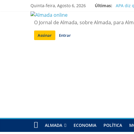
Saltar
Quinta-feira, Agosto 6, 2026
Últimas:
APA diz 
para
Laranjei
conteúdo
Ponte 25
O Jornal de Almada, sobre Almada, para Al
Situação
Sobreda |
Assinar
Entrar
ALMADA
ECONOMIA
POLÍTICA
M