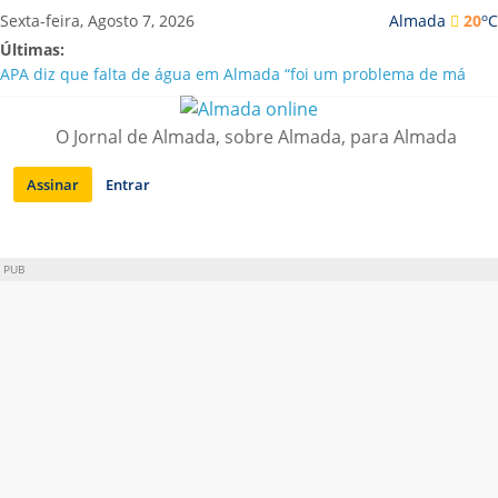
Saltar
o
Sexta-feira, Agosto 7, 2026
Almada
20
C
para
Últimas:
conteúdo
APA diz que falta de água em Almada “foi um problema de má
gestão”
Laranjeiro | Cultura pop asiática invade a Casa Amarela
O Jornal de Almada, sobre Almada, para Almada
Ponte 25 de Abril celebra 60 anos com programa cultural entre
Lisboa e Almada
Assinar
Entrar
Situação de alerta em Almada renovada até final de Agosto
Sobreda | Solar dos Zagallos acolhe festival “Interconnect”
PUB