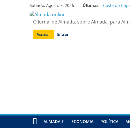
Saltar
Sábado, Agosto 8, 2026
Últimas:
Costa da Capa
para
APA diz que f
conteúdo
Laranjeiro | 
O Jornal de Almada, sobre Almada, para Al
Ponte 25 de A
Situação de a
Assinar
Entrar
ALMADA
ECONOMIA
POLÍTICA
M