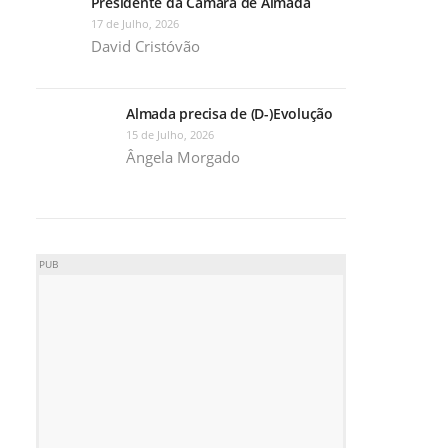
Presidente da Câmara de Almada
17 de Julho, 2026
David Cristóvão
Almada precisa de (D-)Evolução
15 de Julho, 2026
Ângela Morgado
PUB