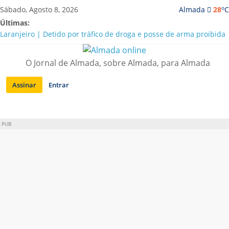
Saltar
o
Sábado, Agosto 8, 2026
Almada
28
C
para
Últimas:
conteúdo
Laranjeiro | Detido por tráfico de droga e posse de arma proibida
A “crise” da água em Almada: ilações e ensinamentos necessários
para o futuro
O Jornal de Almada, sobre Almada, para Almada
Costa da Caparica | Polícia Marítima e ASAE detectam
irregularidades em habitações e restaurantes
Assinar
Entrar
APA diz que falta de água em Almada “foi um problema de má
gestão”
Laranjeiro | Cultura pop asiática invade a Casa Amarela
PUB