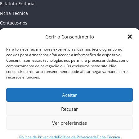
Estatuto Editorial
Ficha Técnica
Contacte-nos
Newsletter
Gerir o Consentimento
Política de Privacidade
Para fornecer as melhores experiências, usamos tecnologias como
Publicidade
cookies para armazenar e/ou aceder a informações do dispositivo.
Consentir com essas tecnologias nos permitirá processar dados, como
comportamento de navegação ou IDs exclusivos neste site. Não
consentir ou retirar o consentimento pode afetar negativamante certos
recursos e funções.
Aceitar
Recusar
Ver preferências
Copyright © 2026
Almada online
. Todos os direitos reservados
Política de Privacidade
Política de Privacidade
Ficha Técnica