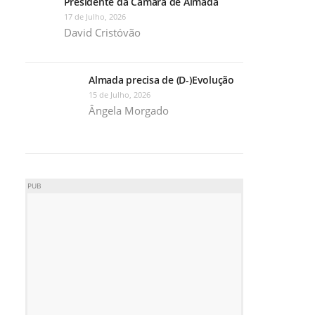
Presidente da Câmara de Almada
17 de Julho, 2026
David Cristóvão
Almada precisa de (D-)Evolução
15 de Julho, 2026
Ângela Morgado
PUB