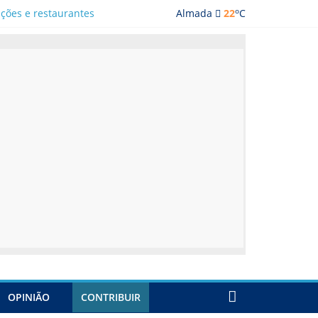
o
ações e restaurantes
Almada
22
C
OPINIÃO
CONTRIBUIR