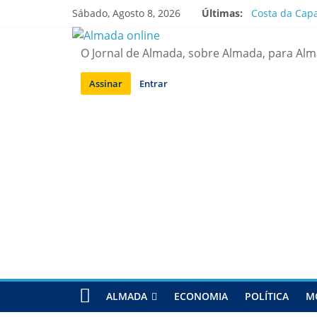
Saltar
Sábado, Agosto 8, 2026
Últimas:
Costa da Capa
para
APA diz que f
conteúdo
Laranjeiro | 
O Jornal de Almada, sobre Almada, para Al
Ponte 25 de A
Situação de a
Assinar
Entrar
ALMADA
ECONOMIA
POLÍTICA
M