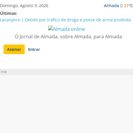
Saltar
o
Domingo, Agosto 9, 2026
Almada
21
C
para
Últimas:
conteúdo
Laranjeiro | Detido por tráfico de droga e posse de arma proibida
A “crise” da água em Almada: ilações e ensinamentos necessários
para o futuro
O Jornal de Almada, sobre Almada, para Almada
Costa da Caparica | Polícia Marítima e ASAE detectam
irregularidades em habitações e restaurantes
Assinar
Entrar
APA diz que falta de água em Almada “foi um problema de má
gestão”
Laranjeiro | Cultura pop asiática invade a Casa Amarela
PUB