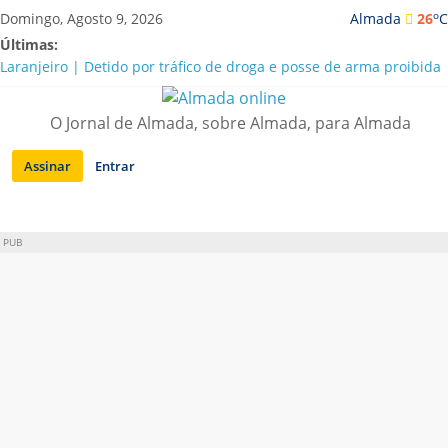
Saltar
o
Domingo, Agosto 9, 2026
Almada
26
C
para
Últimas:
conteúdo
Laranjeiro | Detido por tráfico de droga e posse de arma proibida
A “crise” da água em Almada: ilações e ensinamentos necessários
para o futuro
O Jornal de Almada, sobre Almada, para Almada
Costa da Caparica | Polícia Marítima e ASAE detectam
irregularidades em habitações e restaurantes
Assinar
Entrar
APA diz que falta de água em Almada “foi um problema de má
gestão”
Laranjeiro | Cultura pop asiática invade a Casa Amarela
PUB