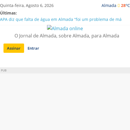
Saltar
o
Quinta-feira, Agosto 6, 2026
Almada
28
C
para
Últimas:
conteúdo
APA diz que falta de água em Almada “foi um problema de má
gestão”
Laranjeiro | Cultura pop asiática invade a Casa Amarela
O Jornal de Almada, sobre Almada, para Almada
Ponte 25 de Abril celebra 60 anos com programa cultural entre
Lisboa e Almada
Assinar
Entrar
Situação de alerta em Almada renovada até final de Agosto
Sobreda | Solar dos Zagallos acolhe festival “Interconnect”
PUB