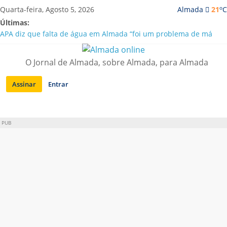
Saltar
o
Quarta-feira, Agosto 5, 2026
Almada
21
C
para
Últimas:
conteúdo
APA diz que falta de água em Almada “foi um problema de má
gestão”
Laranjeiro | Cultura pop asiática invade a Casa Amarela
O Jornal de Almada, sobre Almada, para Almada
Ponte 25 de Abril celebra 60 anos com programa cultural entre
Lisboa e Almada
Assinar
Entrar
Situação de alerta em Almada renovada até final de Agosto
Sobreda | Solar dos Zagallos acolhe festival “Interconnect”
PUB