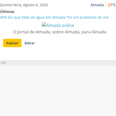
Saltar
o
Quinta-feira, Agosto 6, 2026
Almada
27
C
para
Últimas:
conteúdo
APA diz que falta de água em Almada “foi um problema de má
gestão”
Laranjeiro | Cultura pop asiática invade a Casa Amarela
O Jornal de Almada, sobre Almada, para Almada
Ponte 25 de Abril celebra 60 anos com programa cultural entre
Lisboa e Almada
Assinar
Entrar
Situação de alerta em Almada renovada até final de Agosto
Sobreda | Solar dos Zagallos acolhe festival “Interconnect”
PUB