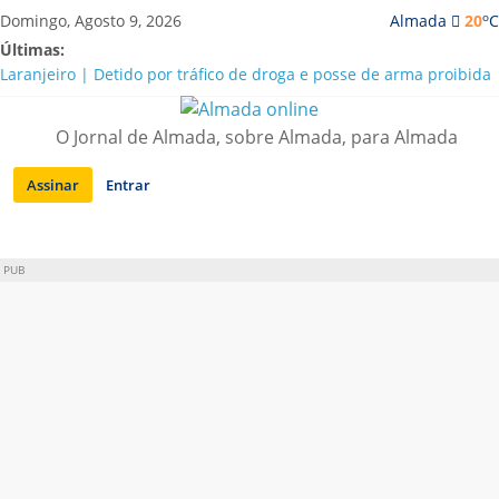
Saltar
o
Domingo, Agosto 9, 2026
Almada
20
C
para
Últimas:
conteúdo
Laranjeiro | Detido por tráfico de droga e posse de arma proibida
A “crise” da água em Almada: ilações e ensinamentos necessários
para o futuro
O Jornal de Almada, sobre Almada, para Almada
Costa da Caparica | Polícia Marítima e ASAE detectam
irregularidades em habitações e restaurantes
Assinar
Entrar
APA diz que falta de água em Almada “foi um problema de má
gestão”
Laranjeiro | Cultura pop asiática invade a Casa Amarela
PUB