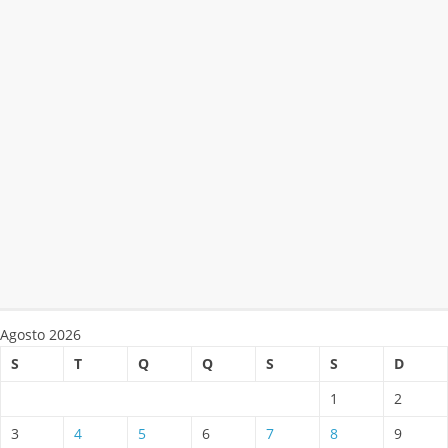
Agosto 2026
S
T
Q
Q
S
S
D
1
2
3
4
5
6
7
8
9