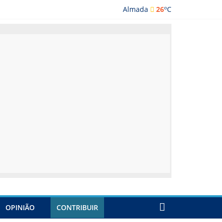
o
Almada
26
C
ada
OPINIÃO
CONTRIBUIR