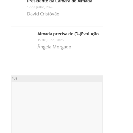
Presidente da Câmara de Almada
17 de Julho, 2026
David Cristóvão
Almada precisa de (D-)Evolução
15 de Julho, 2026
Ângela Morgado
PUB