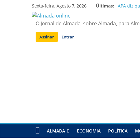
Saltar
Sexta-feira, Agosto 7, 2026
Últimas:
APA diz q
para
Laranjeiro
conteúdo
Ponte 25 d
O Jornal de Almada, sobre Almada, para Al
Situação d
Sobreda | 
Assinar
Entrar
ALMADA
ECONOMIA
POLÍTICA
M