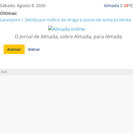
Saltar
o
Sábado, Agosto 8, 2026
Almada
28
C
para
Últimas:
conteúdo
Laranjeiro | Detido por tráfico de droga e posse de arma proibida
A “crise” da água em Almada: ilações e ensinamentos necessários
para o futuro
O Jornal de Almada, sobre Almada, para Almada
Costa da Caparica | Polícia Marítima e ASAE detectam
irregularidades em habitações e restaurantes
Assinar
Entrar
APA diz que falta de água em Almada “foi um problema de má
gestão”
Laranjeiro | Cultura pop asiática invade a Casa Amarela
PUB