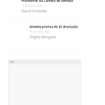
Presidente da Câmara de Almada
17 de Julho, 2026
David Cristóvão
Almada precisa de (D-)Evolução
15 de Julho, 2026
Ângela Morgado
PUB