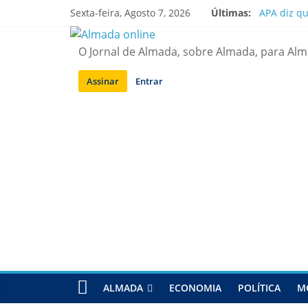
Saltar
Sexta-feira, Agosto 7, 2026
Últimas:
APA diz q
para
Laranjeiro
conteúdo
Ponte 25 d
O Jornal de Almada, sobre Almada, para Al
Situação d
Sobreda | 
Assinar
Entrar
ALMADA
ECONOMIA
POLÍTICA
M