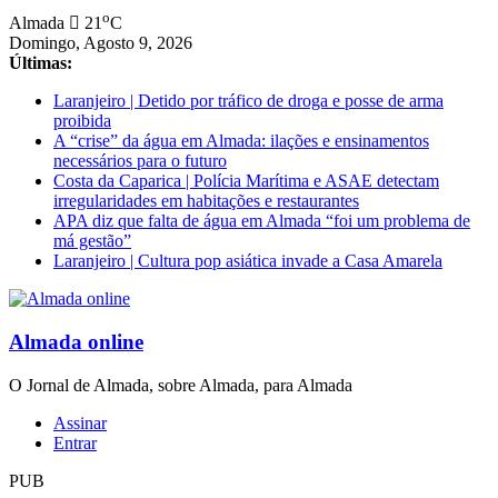
Saltar
o
Almada
21
C
para
Domingo, Agosto 9, 2026
conteúdo
Últimas:
Laranjeiro | Detido por tráfico de droga e posse de arma
proibida
A “crise” da água em Almada: ilações e ensinamentos
necessários para o futuro
Costa da Caparica | Polícia Marítima e ASAE detectam
irregularidades em habitações e restaurantes
APA diz que falta de água em Almada “foi um problema de
má gestão”
Laranjeiro | Cultura pop asiática invade a Casa Amarela
Almada online
O Jornal de Almada, sobre Almada, para Almada
Assinar
Entrar
PUB