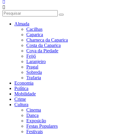
Almada
Cacilhas
Caparica
Charneca da Caparica
Costa da Caparica
Cova da Piedade
Feijó
Laranjeiro
Pragal
Sobreda
Trafaria
Economia
Política
Mobilidade
Crime
Cultura
Cinema
Dança
Exposição
Festas Populares
Festivais