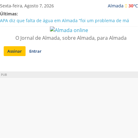
Saltar
o
Sexta-feira, Agosto 7, 2026
Almada
30
C
para
Últimas:
conteúdo
APA diz que falta de água em Almada “foi um problema de má
gestão”
Laranjeiro | Cultura pop asiática invade a Casa Amarela
O Jornal de Almada, sobre Almada, para Almada
Ponte 25 de Abril celebra 60 anos com programa cultural entre
Lisboa e Almada
Assinar
Entrar
Situação de alerta em Almada renovada até final de Agosto
Sobreda | Solar dos Zagallos acolhe festival “Interconnect”
PUB