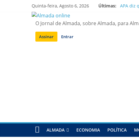
Saltar
Quinta-feira, Agosto 6, 2026
Últimas:
APA diz 
para
Laranjei
conteúdo
Ponte 25
O Jornal de Almada, sobre Almada, para Al
Situação
Sobreda |
Assinar
Entrar
ALMADA
ECONOMIA
POLÍTICA
M