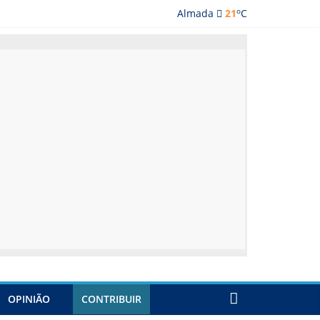
o
Almada
21
C
lmada
OPINIÃO
CONTRIBUIR