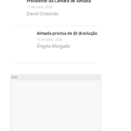
Presidente da Câmara de Almada
17 de Julho, 2026
David Cristóvão
Almada precisa de (D-)Evolução
15 de Julho, 2026
Ângela Morgado
PUB