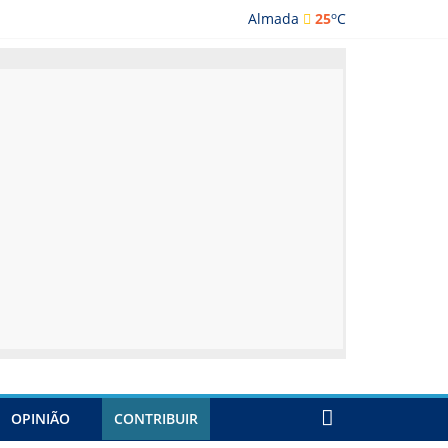
o
Almada
25
C
ada
OPINIÃO
CONTRIBUIR