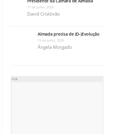
Presidente da Câmara de Almada
17 de Julho, 2026
David Cristóvão
Almada precisa de (D-)Evolução
15 de Julho, 2026
Ângela Morgado
PUB