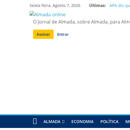
Saltar
Sexta-feira, Agosto 7, 2026
Últimas:
APA diz q
para
Laranjeiro
conteúdo
Ponte 25 d
O Jornal de Almada, sobre Almada, para Al
Situação d
Sobreda | 
Assinar
Entrar
ALMADA
ECONOMIA
POLÍTICA
M