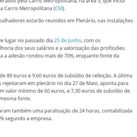
ados pela Carris Metropolitana, na área 3, que inclui
a Carris Metropolitana (
CM
).
abalhadores estarão reunidos em Plenário, nas instalações
ve lugar no passado dia
25 de Junho
, com os
horia dos seus salários e a valorização das profissões.
dia a adesão rondou mais de 70%, enquanto fonte da
 80 euros e 9,60 euros de subsídio de refeição. A última
 rejeitaram em plenário no dia 27 de Maio, aponta para
 valor mínimo de 60 euros, e 7,30 euros de subsídio de
a mesma fonte.
zaram também uma paralisação de 24 horas, contabilizada
,7% segundo a empresa.