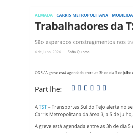
ALMADA
CARRIS METROPOLITANA
MOBILID
Trabalhadores da TS
São esperados constragimentos nos tra
4 de Julho, 2024
Sofia Quintas
©DR / A greve está agendada entre as 3h de dia 5 de Julho e
Partilhe:
A
TST
– Transportes Sul do Tejo alerta no s
Carris Metropolitana da área 3, a 5 de Julh
A greve está agendada entre as 3h de dia 5 e