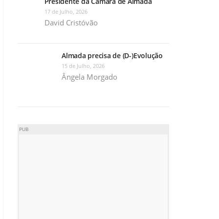
Presidente da Câmara de Almada
17 de Julho, 2026
David Cristóvão
Almada precisa de (D-)Evolução
15 de Julho, 2026
Ângela Morgado
PUB