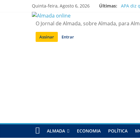
Saltar
Quinta-feira, Agosto 6, 2026
Últimas:
APA diz 
para
Laranjei
conteúdo
Ponte 25
O Jornal de Almada, sobre Almada, para Al
Situação
Sobreda |
Assinar
Entrar
ALMADA
ECONOMIA
POLÍTICA
M