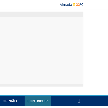
o
Almada
22
C
lmada
OPINIÃO
CONTRIBUIR