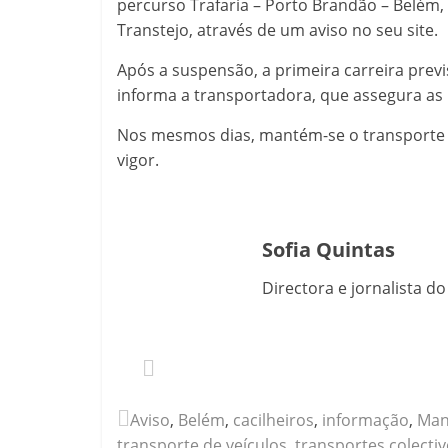
percurso Trafaria – Porto Brandão – Belém, 
Transtejo, através de um aviso no seu site.
Após a suspensão, a primeira carreira previ
informa a transportadora, que assegura as l
Nos mesmos dias, mantém-se o transporte 
vigor.
Sofia Quintas
Directora e jornalista d
Aviso
,
Belém
,
cacilheiros
,
informação
,
Man
transporte de veículos
,
transportes colecti