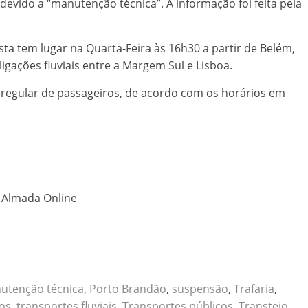
devido a “manutenção técnica”. A informação foi feita pela
sta tem lugar na Quarta-Feira às 16h30 a partir de Belém,
igações fluviais entre a Margem Sul e Lisboa.
regular de passageiros, de acordo com os horários em
o Almada Online
utenção técnica
,
Porto Brandão
,
suspensão
,
Trafaria
,
vos
,
transportes fluviais
,
Transportes públicos
,
Transtejo