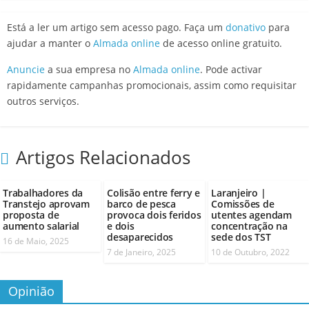
Está a ler um artigo sem acesso pago. Faça um
donativo
para
ajudar a manter o
Almada online
de acesso online gratuito.
Anuncie
a sua empresa no
Almada online
. Pode activar
rapidamente campanhas promocionais, assim como requisitar
outros serviços.
Artigos Relacionados
Trabalhadores da
Colisão entre ferry e
Laranjeiro |
Transtejo aprovam
barco de pesca
Comissões de
proposta de
provoca dois feridos
utentes agendam
aumento salarial
e dois
concentração na
desaparecidos
sede dos TST
16 de Maio, 2025
7 de Janeiro, 2025
10 de Outubro, 2022
Opinião