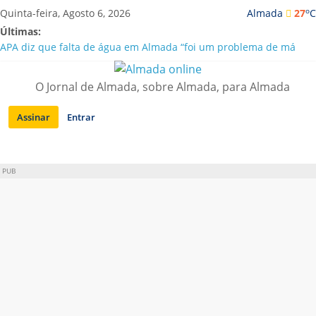
Saltar
o
Quinta-feira, Agosto 6, 2026
Almada
27
C
para
Últimas:
conteúdo
APA diz que falta de água em Almada “foi um problema de má
gestão”
Laranjeiro | Cultura pop asiática invade a Casa Amarela
O Jornal de Almada, sobre Almada, para Almada
Ponte 25 de Abril celebra 60 anos com programa cultural entre
Lisboa e Almada
Assinar
Entrar
Situação de alerta em Almada renovada até final de Agosto
Sobreda | Solar dos Zagallos acolhe festival “Interconnect”
PUB