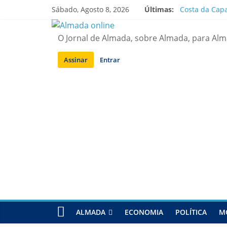
Saltar
Sábado, Agosto 8, 2026
Últimas:
Costa da Capa
para
APA diz que f
conteúdo
Laranjeiro | 
O Jornal de Almada, sobre Almada, para Al
Ponte 25 de A
Situação de a
Assinar
Entrar
ALMADA
ECONOMIA
POLÍTICA
M