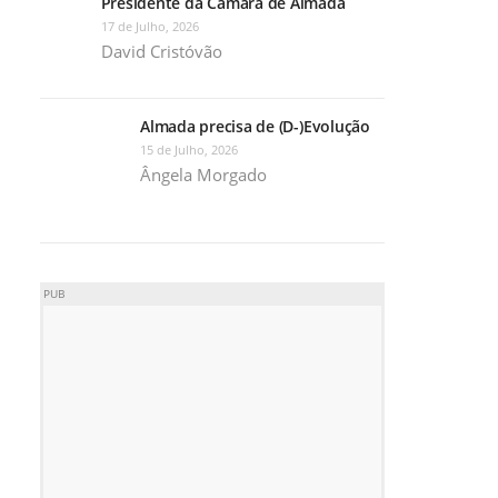
Presidente da Câmara de Almada
17 de Julho, 2026
David Cristóvão
Almada precisa de (D-)Evolução
15 de Julho, 2026
Ângela Morgado
PUB