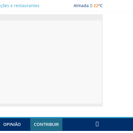
o
ações e restaurantes
Almada
22
C
OPINIÃO
CONTRIBUIR