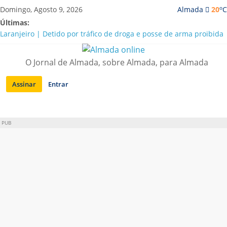
Saltar
o
Domingo, Agosto 9, 2026
Almada
20
C
para
Últimas:
conteúdo
Laranjeiro | Detido por tráfico de droga e posse de arma proibida
A “crise” da água em Almada: ilações e ensinamentos necessários
para o futuro
O Jornal de Almada, sobre Almada, para Almada
Costa da Caparica | Polícia Marítima e ASAE detectam
irregularidades em habitações e restaurantes
Assinar
Entrar
APA diz que falta de água em Almada “foi um problema de má
gestão”
Laranjeiro | Cultura pop asiática invade a Casa Amarela
PUB