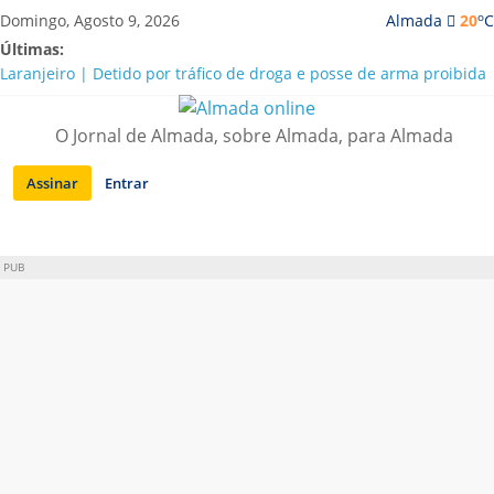
Saltar
o
Domingo, Agosto 9, 2026
Almada
20
C
para
Últimas:
conteúdo
Laranjeiro | Detido por tráfico de droga e posse de arma proibida
A “crise” da água em Almada: ilações e ensinamentos necessários
para o futuro
O Jornal de Almada, sobre Almada, para Almada
Costa da Caparica | Polícia Marítima e ASAE detectam
irregularidades em habitações e restaurantes
Assinar
Entrar
APA diz que falta de água em Almada “foi um problema de má
gestão”
Laranjeiro | Cultura pop asiática invade a Casa Amarela
PUB