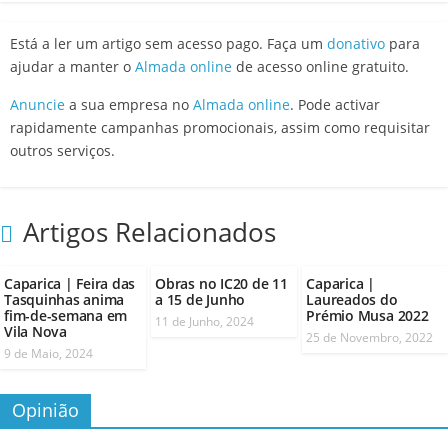
Está a ler um artigo sem acesso pago. Faça um
donativo
para
ajudar a manter o
Almada online
de acesso online gratuito.
Anuncie
a sua empresa no
Almada online
. Pode activar
rapidamente campanhas promocionais, assim como requisitar
outros serviços.
Artigos Relacionados
Caparica | Feira das
Obras no IC20 de 11
Caparica |
Tasquinhas anima
a 15 de Junho
Laureados do
fim-de-semana em
Prémio Musa 2022
11 de Junho, 2024
Vila Nova
25 de Novembro, 2022
9 de Maio, 2024
Opinião