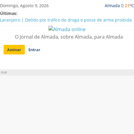
Saltar
o
Domingo, Agosto 9, 2026
Almada
21
C
para
Últimas:
conteúdo
Laranjeiro | Detido por tráfico de droga e posse de arma proibida
A “crise” da água em Almada: ilações e ensinamentos necessários
para o futuro
O Jornal de Almada, sobre Almada, para Almada
Costa da Caparica | Polícia Marítima e ASAE detectam
irregularidades em habitações e restaurantes
Assinar
Entrar
APA diz que falta de água em Almada “foi um problema de má
gestão”
Laranjeiro | Cultura pop asiática invade a Casa Amarela
PUB