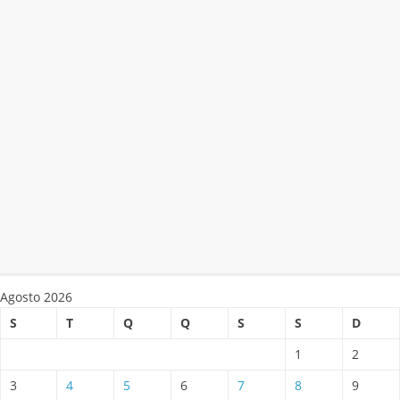
Agosto 2026
S
T
Q
Q
S
S
D
1
2
3
4
5
6
7
8
9