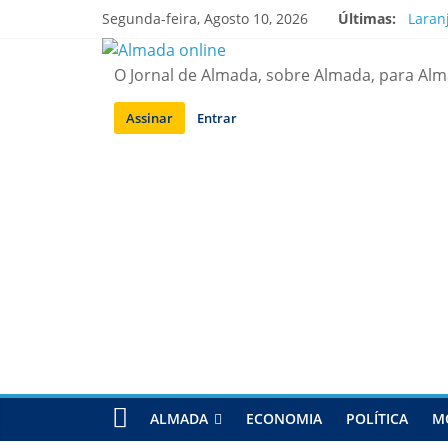
Saltar
Segunda-feira, Agosto 10, 2026
Últimas:
Laran
para
A “cr
conteúdo
Costa
O Jornal de Almada, sobre Almada, para Al
APA d
Laran
Assinar
Entrar
ALMADA
ECONOMIA
POLÍTICA
M