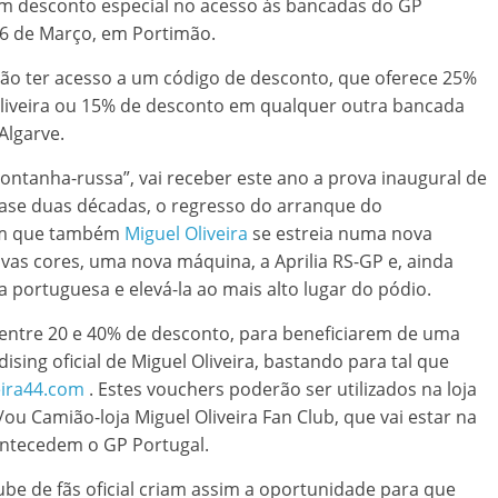
 um desconto especial no acesso às bancadas do GP
 26 de Março, em Portimão.
ão ter acesso a um código de desconto, que oferece 25%
liveira ou 15% de desconto em qualquer outra bancada
Algarve.
ontanha-russa”, vai receber este ano a prova inaugural de
ase duas décadas, o regresso do arranque do
 em que também
Miguel Oliveira
se estreia numa nova
as cores, uma nova máquina, a Aprilia RS-GP e, ainda
 portuguesa e elevá-la ao mais alto lugar do pódio.
 entre 20 e 40% de desconto, para beneficiarem de uma
ing oficial de Miguel Oliveira, bastando para tal que
eira44.com
. Estes vouchers poderão ser utilizados na loja
e/ou Camião-loja Miguel Oliveira Fan Club, que vai estar na
antecedem o GP Portugal.
ube de fãs oficial criam assim a oportunidade para que