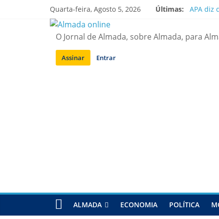
Saltar
Quarta-feira, Agosto 5, 2026
Últimas:
APA diz 
para
Laranjei
conteúdo
Ponte 25
O Jornal de Almada, sobre Almada, para Al
Situação
Sobreda |
Assinar
Entrar
ALMADA
ECONOMIA
POLÍTICA
M