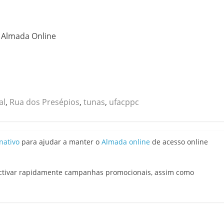
o Almada Online
al
,
Rua dos Presépios
,
tunas
,
ufacppc
nativo
para ajudar a manter o
Almada online
de acesso online
activar rapidamente campanhas promocionais, assim como