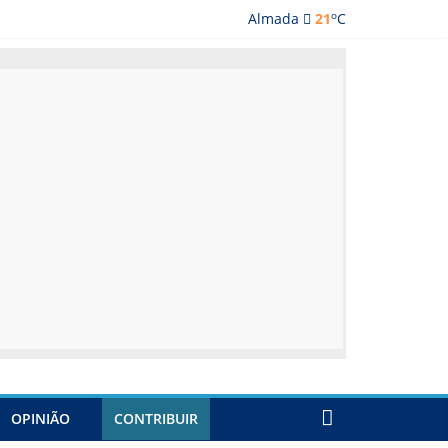
o
Almada
21
C
lmada
OPINIÃO
CONTRIBUIR