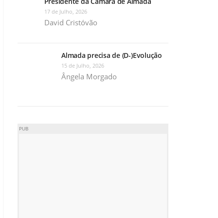
Presidente da Câmara de Almada
17 de Julho, 2026
David Cristóvão
Almada precisa de (D-)Evolução
15 de Julho, 2026
Ângela Morgado
PUB