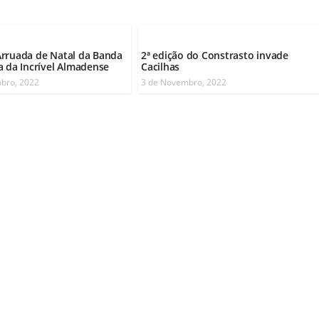
rruada de Natal da Banda
2ª edição do Constrasto invade
a da Incrível Almadense
Cacilhas
bro, 2022
3 de Novembro, 2022