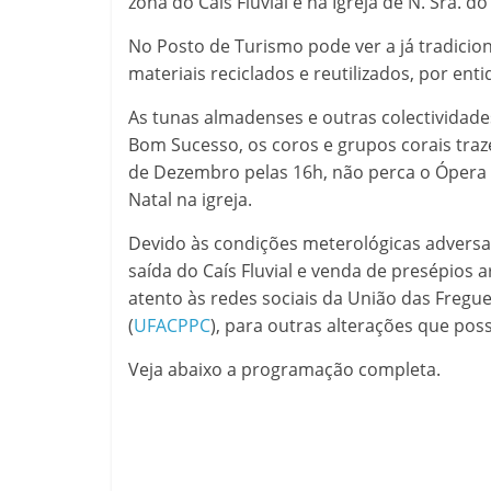
zona do Cais Fluvial e na Igreja de N. Sra. 
No Posto de Turismo pode ver a já tradici
materiais reciclados e reutilizados, por enti
As tunas almadenses e outras colectividades
Bom Sucesso, os coros e grupos corais traz
de Dezembro pelas 16h, não perca o Óper
Natal na igreja.
Devido às condições meterológicas adversa
saída do Caís Fluvial e venda de presépios ar
atento às redes sociais da União das Fregue
(
UFACPPC
), para outras alterações que pos
Veja abaixo a programação completa.