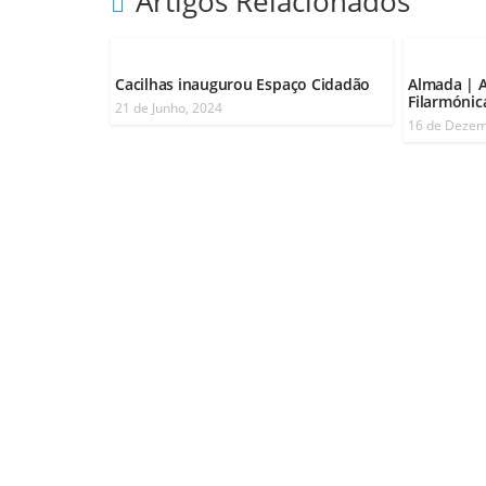
Artigos Relacionados
Cacilhas inaugurou Espaço Cidadão
Almada | A
Filarmónic
21 de Junho, 2024
16 de Dezem