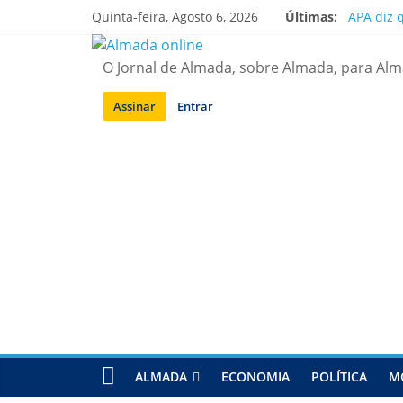
Saltar
Quinta-feira, Agosto 6, 2026
Últimas:
APA diz 
para
Laranjei
conteúdo
Ponte 25
O Jornal de Almada, sobre Almada, para Al
Situação
Sobreda |
Assinar
Entrar
ALMADA
ECONOMIA
POLÍTICA
M