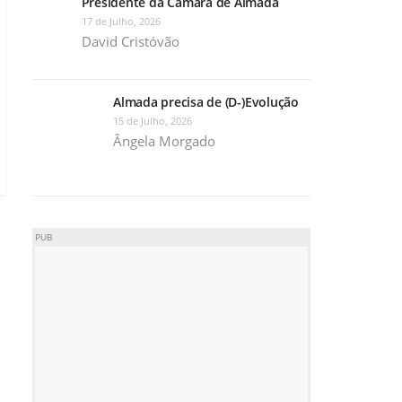
Presidente da Câmara de Almada
17 de Julho, 2026
David Cristóvão
Almada precisa de (D-)Evolução
15 de Julho, 2026
Ângela Morgado
PUB