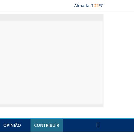
o
Almada
21
C
lmada
OPINIÃO
CONTRIBUIR