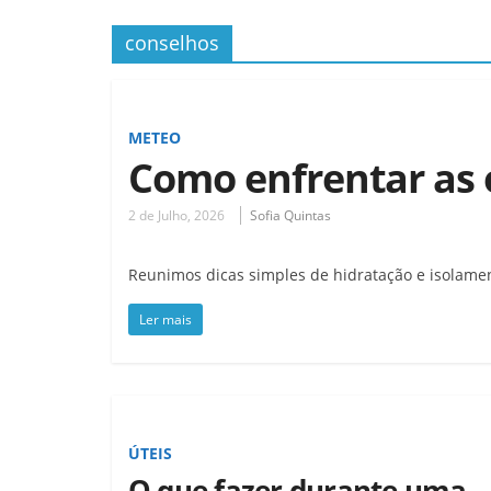
conselhos
METEO
Como enfrentar as 
2 de Julho, 2026
Sofia Quintas
Reunimos dicas simples de hidratação e isolame
Ler mais
ÚTEIS
O que fazer durante uma