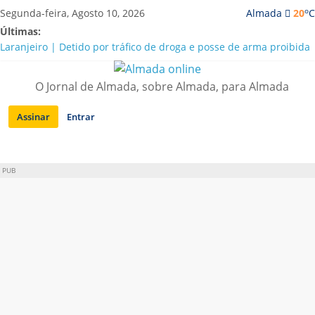
Saltar
o
Segunda-feira, Agosto 10, 2026
Almada
20
C
para
Últimas:
conteúdo
Laranjeiro | Detido por tráfico de droga e posse de arma proibida
A “crise” da água em Almada: ilações e ensinamentos necessários
para o futuro
O Jornal de Almada, sobre Almada, para Almada
Costa da Caparica | Polícia Marítima e ASAE detectam
irregularidades em habitações e restaurantes
Assinar
Entrar
APA diz que falta de água em Almada “foi um problema de má
gestão”
Laranjeiro | Cultura pop asiática invade a Casa Amarela
PUB