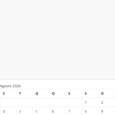
Agosto 2026
S
T
Q
Q
S
S
D
1
2
3
4
5
6
7
8
9