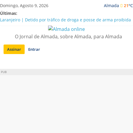
Saltar
o
Domingo, Agosto 9, 2026
Almada
21
C
para
Últimas:
conteúdo
Laranjeiro | Detido por tráfico de droga e posse de arma proibida
A “crise” da água em Almada: ilações e ensinamentos necessários
para o futuro
O Jornal de Almada, sobre Almada, para Almada
Costa da Caparica | Polícia Marítima e ASAE detectam
irregularidades em habitações e restaurantes
Assinar
Entrar
APA diz que falta de água em Almada “foi um problema de má
gestão”
Laranjeiro | Cultura pop asiática invade a Casa Amarela
PUB