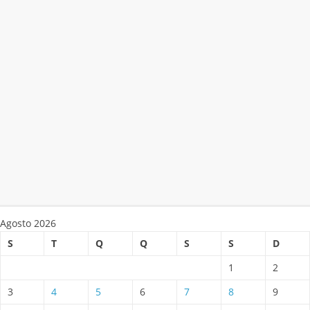
Agosto 2026
S
T
Q
Q
S
S
D
1
2
3
4
5
6
7
8
9