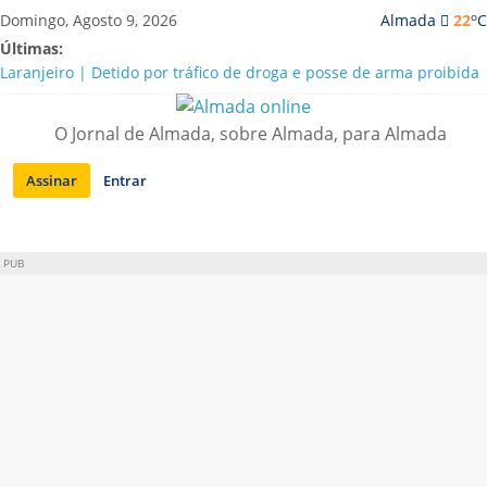
Saltar
o
Domingo, Agosto 9, 2026
Almada
22
C
para
Últimas:
conteúdo
Laranjeiro | Detido por tráfico de droga e posse de arma proibida
A “crise” da água em Almada: ilações e ensinamentos necessários
para o futuro
O Jornal de Almada, sobre Almada, para Almada
Costa da Caparica | Polícia Marítima e ASAE detectam
irregularidades em habitações e restaurantes
Assinar
Entrar
APA diz que falta de água em Almada “foi um problema de má
gestão”
Laranjeiro | Cultura pop asiática invade a Casa Amarela
PUB