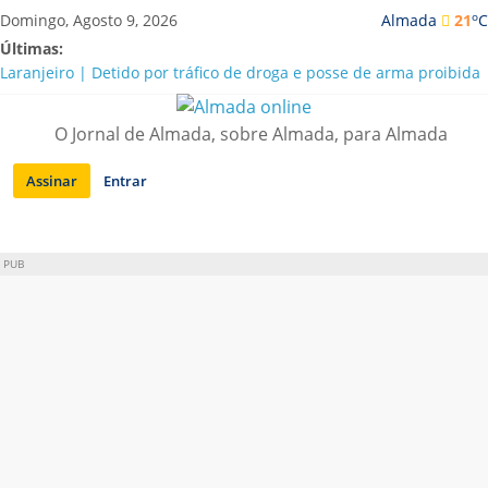
Saltar
o
Domingo, Agosto 9, 2026
Almada
21
C
para
Últimas:
conteúdo
Laranjeiro | Detido por tráfico de droga e posse de arma proibida
A “crise” da água em Almada: ilações e ensinamentos necessários
para o futuro
O Jornal de Almada, sobre Almada, para Almada
Costa da Caparica | Polícia Marítima e ASAE detectam
irregularidades em habitações e restaurantes
Assinar
Entrar
APA diz que falta de água em Almada “foi um problema de má
gestão”
Laranjeiro | Cultura pop asiática invade a Casa Amarela
PUB