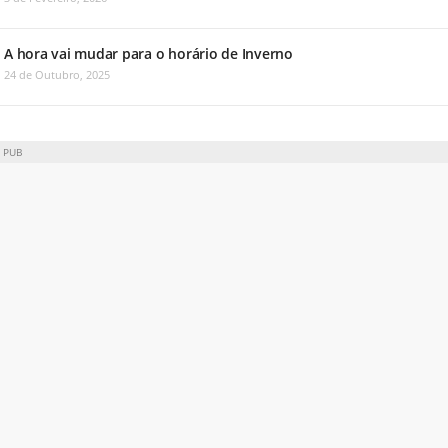
A hora vai mudar para o horário de Inverno
24 de Outubro, 2025
PUB