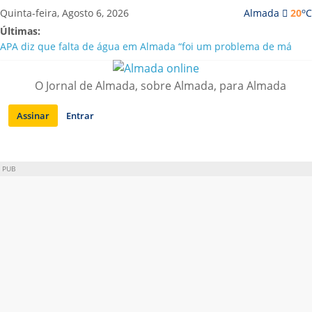
Saltar
o
Quinta-feira, Agosto 6, 2026
Almada
20
C
para
Últimas:
conteúdo
APA diz que falta de água em Almada “foi um problema de má
gestão”
Laranjeiro | Cultura pop asiática invade a Casa Amarela
O Jornal de Almada, sobre Almada, para Almada
Ponte 25 de Abril celebra 60 anos com programa cultural entre
Lisboa e Almada
Assinar
Entrar
Situação de alerta em Almada renovada até final de Agosto
Sobreda | Solar dos Zagallos acolhe festival “Interconnect”
PUB