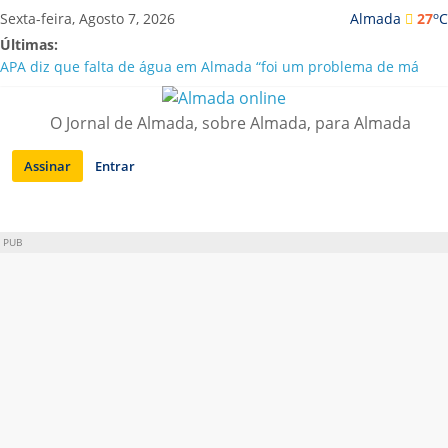
Saltar
o
Sexta-feira, Agosto 7, 2026
Almada
27
C
para
Últimas:
conteúdo
APA diz que falta de água em Almada “foi um problema de má
gestão”
Laranjeiro | Cultura pop asiática invade a Casa Amarela
O Jornal de Almada, sobre Almada, para Almada
Ponte 25 de Abril celebra 60 anos com programa cultural entre
Lisboa e Almada
Assinar
Entrar
Situação de alerta em Almada renovada até final de Agosto
Sobreda | Solar dos Zagallos acolhe festival “Interconnect”
PUB