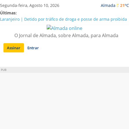
Saltar
o
Segunda-feira, Agosto 10, 2026
Almada
21
C
para
Últimas:
conteúdo
Laranjeiro | Detido por tráfico de droga e posse de arma proibida
A “crise” da água em Almada: ilações e ensinamentos necessários
para o futuro
O Jornal de Almada, sobre Almada, para Almada
Costa da Caparica | Polícia Marítima e ASAE detectam
irregularidades em habitações e restaurantes
Assinar
Entrar
APA diz que falta de água em Almada “foi um problema de má
gestão”
Laranjeiro | Cultura pop asiática invade a Casa Amarela
PUB