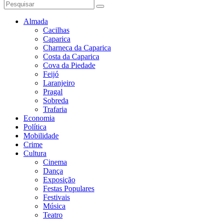
Almada
Cacilhas
Caparica
Charneca da Caparica
Costa da Caparica
Cova da Piedade
Feijó
Laranjeiro
Pragal
Sobreda
Trafaria
Economia
Política
Mobilidade
Crime
Cultura
Cinema
Dança
Exposição
Festas Populares
Festivais
Música
Teatro