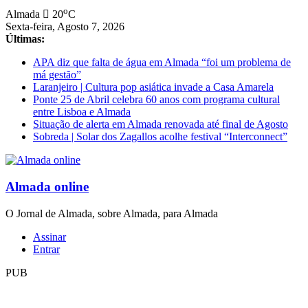
Saltar
o
Almada
20
C
para
Sexta-feira, Agosto 7, 2026
conteúdo
Últimas:
APA diz que falta de água em Almada “foi um problema de
má gestão”
Laranjeiro | Cultura pop asiática invade a Casa Amarela
Ponte 25 de Abril celebra 60 anos com programa cultural
entre Lisboa e Almada
Situação de alerta em Almada renovada até final de Agosto
Sobreda | Solar dos Zagallos acolhe festival “Interconnect”
Almada online
O Jornal de Almada, sobre Almada, para Almada
Assinar
Entrar
PUB