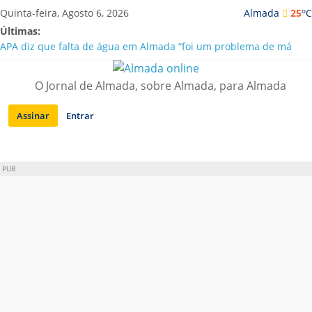
Saltar
o
Quinta-feira, Agosto 6, 2026
Almada
25
C
para
Últimas:
conteúdo
APA diz que falta de água em Almada “foi um problema de má
gestão”
Laranjeiro | Cultura pop asiática invade a Casa Amarela
O Jornal de Almada, sobre Almada, para Almada
Ponte 25 de Abril celebra 60 anos com programa cultural entre
Lisboa e Almada
Assinar
Entrar
Situação de alerta em Almada renovada até final de Agosto
Sobreda | Solar dos Zagallos acolhe festival “Interconnect”
PUB