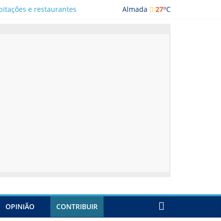
o
bitações e restaurantes
Almada
27
C
ada
OPINIÃO
CONTRIBUIR