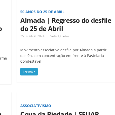
50 ANOS DO 25 DE ABRIL
Almada | Regresso do desfile
o
do 25 de Abril
25 de Abril, 2024
Sofia Quintas
Movimento associativo desfila por Almada a partir
das 9h, com concentração em frente à Pastelaria
erme
Condestável
Ler mais
ASSOCIATIVISMO
a
Cova da Piedade | SFUAP