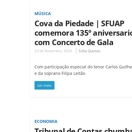
MÚSICA
Cova da Piedade | SFUAP
comemora 135º aniversari
com Concerto de Gala
23 de Novembro, 2024
Sofia Quintas
Com participação especial do tenor Carlos Guilh
e da soprano Filipa Leitão
Ler mais
ECONOMIA
Tribunal de Contas chumb