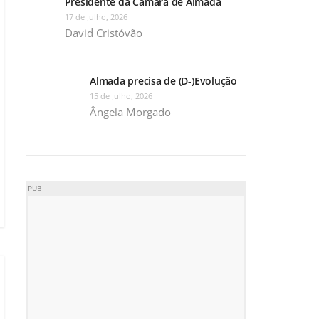
Presidente da Câmara de Almada
17 de Julho, 2026
David Cristóvão
Almada precisa de (D-)Evolução
15 de Julho, 2026
Ângela Morgado
PUB