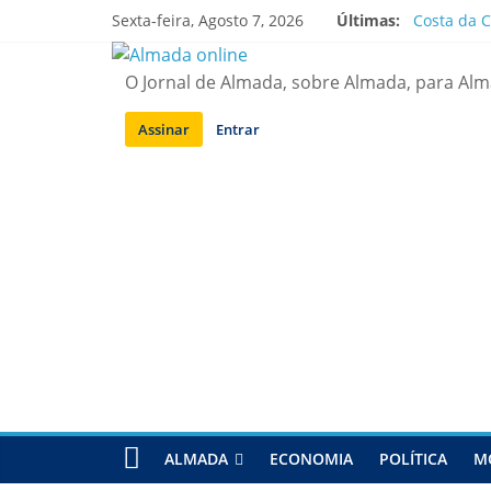
Saltar
Sexta-feira, Agosto 7, 2026
Últimas:
Costa da C
para
APA diz q
conteúdo
Laranjeiro
O Jornal de Almada, sobre Almada, para Al
Ponte 25 d
Situação d
Assinar
Entrar
ALMADA
ECONOMIA
POLÍTICA
M