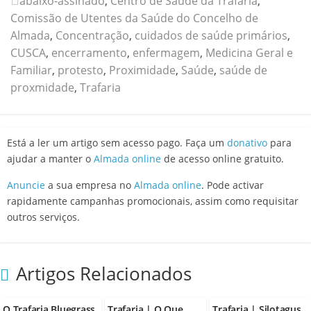
abaixo-assinado
,
Centro de Saúde da Trafaria
,
Comissão de Utentes da Saúde do Concelho de
Almada
,
Concentração
,
cuidados de saúde primários
,
CUSCA
,
encerramento
,
enfermagem
,
Medicina Geral e
Familiar
,
protesto
,
Proximidade
,
Saúde
,
saúde de
proxmidade
,
Trafaria
Está a ler um artigo sem acesso pago. Faça um
donativo
para
ajudar a manter o
Almada online
de acesso online gratuito.
Anuncie
a sua empresa no
Almada online
. Pode activar
rapidamente campanhas promocionais, assim como requisitar
outros serviços.
Artigos Relacionados
O Trafaria Bluegrass
Trafaria | O Que
Trafaria | Silotagus