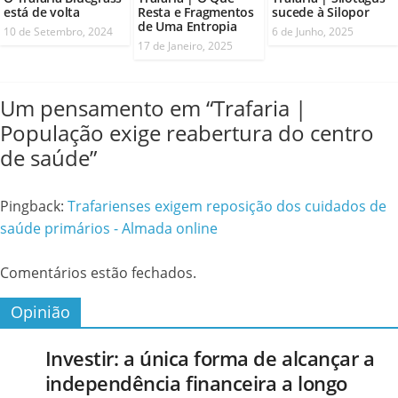
está de volta
Resta e Fragmentos
sucede à Silopor
de Uma Entropia
10 de Setembro, 2024
6 de Junho, 2025
17 de Janeiro, 2025
Um pensamento em “
Trafaria |
População exige reabertura do centro
de saúde
”
Pingback:
Trafarienses exigem reposição dos cuidados de
saúde primários - Almada online
Comentários estão fechados.
Opinião
Investir: a única forma de alcançar a
independência financeira a longo