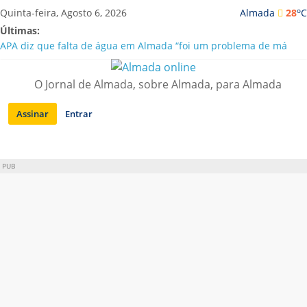
Saltar
o
Quinta-feira, Agosto 6, 2026
Almada
28
C
para
Últimas:
conteúdo
APA diz que falta de água em Almada “foi um problema de má
gestão”
Laranjeiro | Cultura pop asiática invade a Casa Amarela
O Jornal de Almada, sobre Almada, para Almada
Ponte 25 de Abril celebra 60 anos com programa cultural entre
Lisboa e Almada
Assinar
Entrar
Situação de alerta em Almada renovada até final de Agosto
Sobreda | Solar dos Zagallos acolhe festival “Interconnect”
PUB