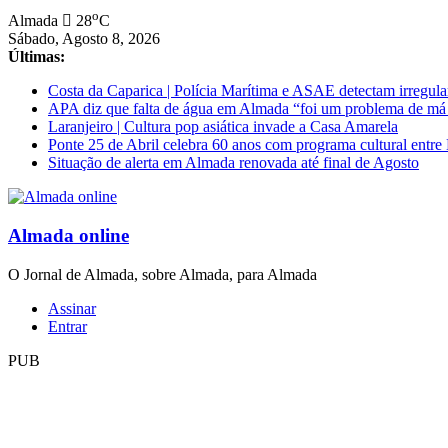
Saltar
o
Almada
28
C
para
Sábado, Agosto 8, 2026
conteúdo
Últimas:
Costa da Caparica | Polícia Marítima e ASAE detectam irregula
APA diz que falta de água em Almada “foi um problema de má
Laranjeiro | Cultura pop asiática invade a Casa Amarela
Ponte 25 de Abril celebra 60 anos com programa cultural entr
Situação de alerta em Almada renovada até final de Agosto
Almada online
O Jornal de Almada, sobre Almada, para Almada
Assinar
Entrar
PUB