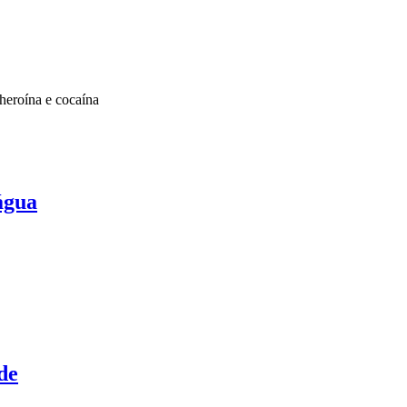
eroína e cocaína
água
de