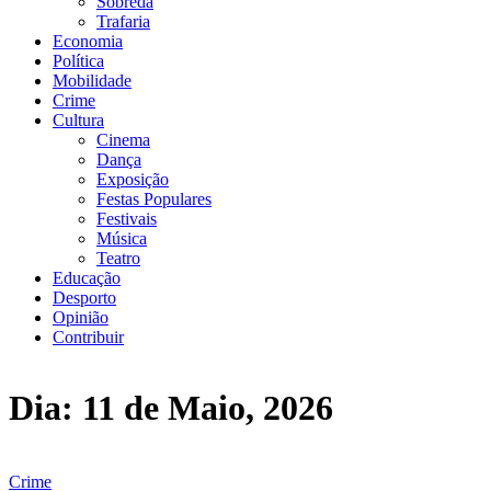
Sobreda
Trafaria
Economia
Política
Mobilidade
Crime
Cultura
Cinema
Dança
Exposição
Festas Populares
Festivais
Música
Teatro
Educação
Desporto
Opinião
Contribuir
Dia:
11 de Maio, 2026
Crime