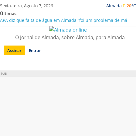
Saltar
o
Sexta-feira, Agosto 7, 2026
Almada
20
C
para
Últimas:
conteúdo
APA diz que falta de água em Almada “foi um problema de má
gestão”
Laranjeiro | Cultura pop asiática invade a Casa Amarela
O Jornal de Almada, sobre Almada, para Almada
Ponte 25 de Abril celebra 60 anos com programa cultural entre
Lisboa e Almada
Assinar
Entrar
Situação de alerta em Almada renovada até final de Agosto
Sobreda | Solar dos Zagallos acolhe festival “Interconnect”
PUB