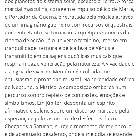
dos planetas do sistema solar, excepto a Terra. A força
marcial masculina, coragem e impulso bélico de Marte,
o Portador da Guerra, é retratada pela música através
de um imaginário guerreiro com recursos orquestrais
que, entretanto, se tornaram arquétipos sonoros do
cinema de acção. Já o universo feminino, imerso em
tranquilidade, ternura e delicadeza de Vénus é
transmitido em paisagens bucólicas musicais que
respiram paz e veneração pela natureza. A vivacidade e
a alegria de viver de Mercúrio é exultada com
entusiasmo e prontidão musical. Na serenidade etérea
de Neptuno, o Místico, a composição embarca num
percurso sonoro repleto de contrastes, emoções e
simbolismos. Em Júpiter, desponta um espírito
afirmativo e solene sobre um discurso marcado pela
esperança e pelo vislumbre de desfechos épicos.
Chegados a Saturno, surge o momento de melancolia
e de acentuado desalento, onde a melodia se estende