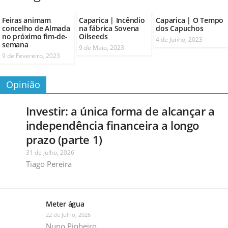
Feiras animam
Caparica | Incêndio
Caparica | O Tempo
concelho de Almada
na fábrica Sovena
dos Capuchos
no próximo fim-de-
Oilseeds
4 de Junho, 2023
semana
9 de Maio, 2023
9 de Fevereiro, 2023
Opinião
Investir: a única forma de alcançar a
independência financeira a longo
prazo (parte 1)
31 de Julho, 2026
Tiago Pereira
Meter água
22 de Julho, 2026
Nuno Pinheiro