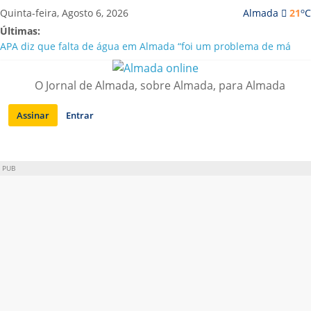
Saltar
o
Quinta-feira, Agosto 6, 2026
Almada
21
C
para
Últimas:
conteúdo
APA diz que falta de água em Almada “foi um problema de má
gestão”
Laranjeiro | Cultura pop asiática invade a Casa Amarela
O Jornal de Almada, sobre Almada, para Almada
Ponte 25 de Abril celebra 60 anos com programa cultural entre
Lisboa e Almada
Assinar
Entrar
Situação de alerta em Almada renovada até final de Agosto
Sobreda | Solar dos Zagallos acolhe festival “Interconnect”
PUB